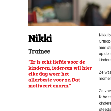
Nikki
Nikki b
Orthop
haar s
Trainee
op de 
kinder
“Er is echt liefde voor de
kinderen, iedereen wil hier
Ze was 
elke dag weer het
allerbeste voor ze. Dat
moment
motiveert enorm.”
Ze voe
ik bes
kindere
steeds