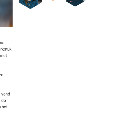
ens
erkstuk
 met
ze
n vond
e de
n het