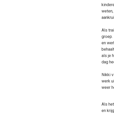
kinder
weten,
aankru
Als tra
groep. 
en wer
behaalt
als je 
dag he
Nikki v
werk ui
weer h
Als het
en krij