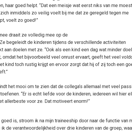
en, haar goed helpt. “Dat een meisje wat eerst niks van me moes
 zich inmiddels zo veilig voelt bij me dat ze geregeld tegen me
ipt, voelt zo goed!”
inee draait ze volledig mee op de
Ze begeleidt de kinderen tijdens de verschillende activiteiten
kt aan doelen met ze. “Ook als een kind een dag wat minder doe
, omdat het bijvoorbeeld veel onrust ervaart, geeft het veel vol
het kind toch rustig krijgt en ervoor zorgt dat hij of zij toch een g
eft.”
indt het mooi om te zien dat de collega’s allemaal met veel pass
toefenen. “Er is echt liefde voor de kinderen, iedereen wil hier e
et allerbeste voor ze. Dat motiveert enorm!”
 goed is, stroom ik na mijn traineeship door naar de functie van 
g ik de verantwoordelijkheid over drie kinderen van de groep, waa