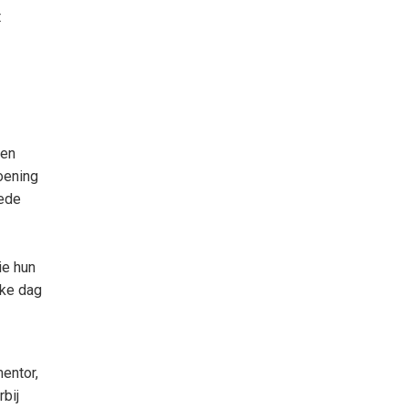
t
len
doening
oede
ie hun
lke dag
mentor,
rbij