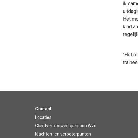
ik sam
uitdag
Het mo
kind a
tegelij
"Het mi
trainee
Contact
Locaties
Cliëntvertrouwenspersoon Wzd
Klachten- en verbeterpunten