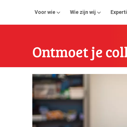
Voor wie
Wie zijn wij
Expert
Ontmoet je col