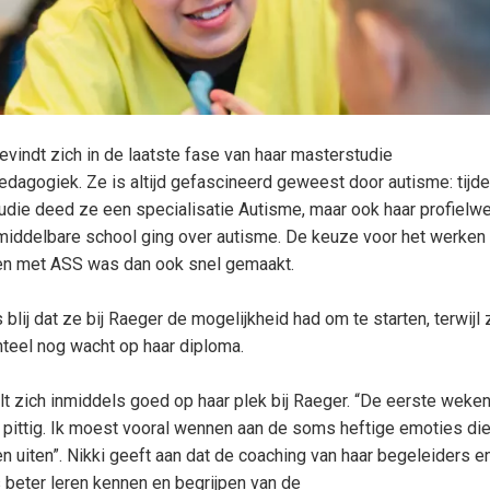
evindt zich in de laatste fase van haar masterstudie
edagogiek. Ze is altijd gefascineerd geweest door autisme: tijd
tudie deed ze een specialisatie Autisme, maar ook haar profielw
middelbare school ging over autisme. De keuze voor het werken
en met ASS was dan ook snel gemaakt.
blij dat ze bij Raeger de mogelijkheid had om te starten, terwijl 
eel nog wacht op haar diploma.
lt zich inmiddels goed op haar plek bij Raeger. “De eerste weke
t pittig. Ik moest vooral wennen aan de soms heftige emoties di
n uiten”. Nikki geeft aan dat de coaching van haar begeleiders e
 beter leren kennen en begrijpen van de