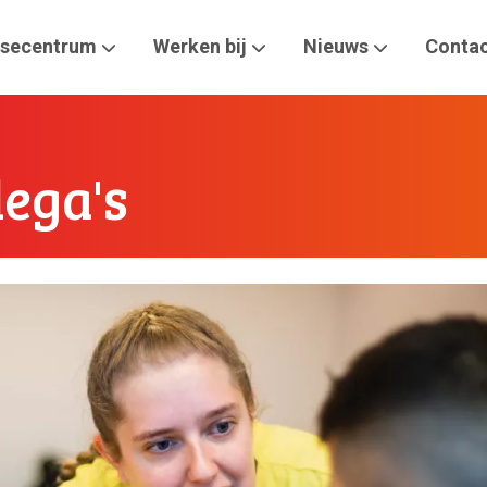
isecentrum
Werken bij
Nieuws
Conta
lega's